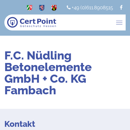
+49 (0)611.8908515
Togg
navig
F.C. Nüdling
Betonelemente
GmbH + Co. KG
Fambach
Kontakt