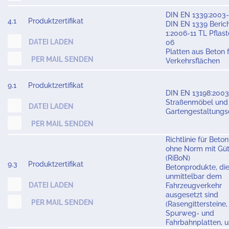
DIN EN 1339:2003
4.1
Produktzertifikat
DIN EN 1339 Beric
1:2006-11 TL Pflas
DATEI LADEN
06
Platten aus Beton 
PER MAIL SENDEN
Verkehrsflächen
9.1
Produktzertifikat
DIN EN 13198:200
Straßenmöbel und
DATEI LADEN
Gartengestaltung
PER MAIL SENDEN
Richtlinie für Beton
ohne Norm mit Gü
(RiBoN)
9.3
Produktzertifikat
Betonprodukte, di
unmittelbar dem
DATEI LADEN
Fahrzeugverkehr
ausgesetzt sind
PER MAIL SENDEN
(Rasengittersteine,
Spurweg- und
Fahrbahnplatten, u