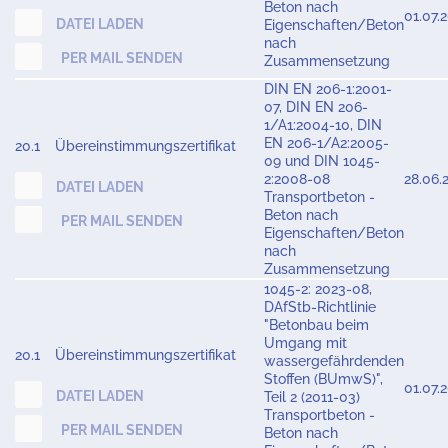
Beton nach
01.07.
DATEI LADEN
Eigenschaften/Beton
nach
PER MAIL SENDEN
Zusammensetzung
DIN EN 206-1:2001-
07, DIN EN 206-
1/A1:2004-10, DIN
EN 206-1/A2:2005-
20.1
Übereinstimmungszertifikat
09 und DIN 1045-
2:2008-08
28.06.
DATEI LADEN
Transportbeton -
Beton nach
PER MAIL SENDEN
Eigenschaften/Beton
nach
Zusammensetzung
1045-2: 2023-08,
DAfStb-Richtlinie
"Betonbau beim
Umgang mit
20.1
Übereinstimmungszertifikat
wassergefährdenden
Stoffen (BUmwS)",
01.07.
DATEI LADEN
Teil 2 (2011-03)
Transportbeton -
PER MAIL SENDEN
Beton nach