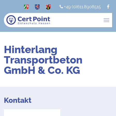
+49 (0)611.8908515
Togg
navig
Hinterlang
Transportbeton
GmbH & Co. KG
Kontakt