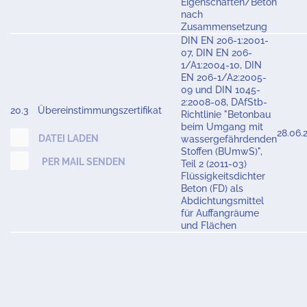
Eigenschaften/Beton
nach
Zusammensetzung
DIN EN 206-1:2001-
07, DIN EN 206-
1/A1:2004-10, DIN
EN 206-1/A2:2005-
09 und DIN 1045-
2:2008-08, DAfStb-
20.3
Übereinstimmungszertifikat
Richtlinie "Betonbau
beim Umgang mit
28.06.
DATEI LADEN
wassergefährdenden
Stoffen (BUmwS)",
PER MAIL SENDEN
Teil 2 (2011-03)
Flüssigkeitsdichter
Beton (FD) als
Abdichtungsmittel
für Auffangräume
und Flächen