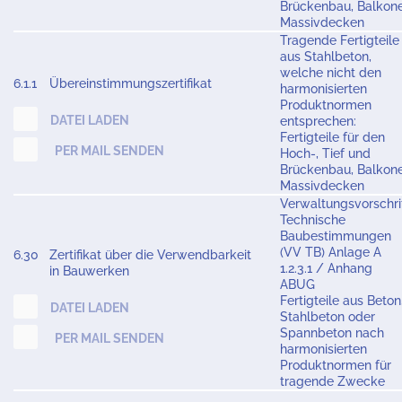
Brückenbau, Balkone
Massivdecken
Tragende Fertigteile
aus Stahlbeton,
welche nicht den
6.1.1
Übereinstimmungszertifikat
harmonisierten
Produktnormen
DATEI LADEN
entsprechen:
Fertigteile für den
PER MAIL SENDEN
Hoch-, Tief und
Brückenbau, Balkone
Massivdecken
Verwaltungsvorschri
Technische
Baubestimmungen
(VV TB) Anlage A
6.30
Zertifikat über die Verwendbarkeit
1.2.3.1 / Anhang
in Bauwerken
ABUG
Fertigteile aus Beton
DATEI LADEN
Stahlbeton oder
Spannbeton nach
PER MAIL SENDEN
harmonisierten
Produktnormen für
tragende Zwecke