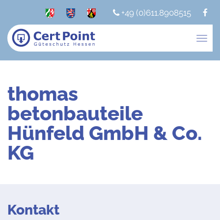
+49 (0)611.8908515
Togg
navig
thomas
betonbauteile
Hünfeld GmbH & Co.
KG
Kontakt